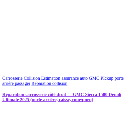
Carrosserie
Collision
Estimation assurance auto
GMC PIckup
porte
arrière passager
Réparation collision
Réparation carrosserie côté droit — GMC Sierra 1500 Denali
Ultimate 2025 (porte arrière, caisse, roue/pneu)