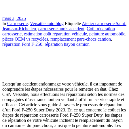
mars 3, 2025
In
Carrosserie
,
Versatile auto blog
Étiquette
Atelier carrosserie Saint-
Jean-sur-Richelieu
,
carrosserie après accident
,
Coût réparation
carrosserie
,
estimation coût réparation véhicule
,
peinture automobile
,
pièces OEM vs recyclées
,
remplacement pare-chocs camion
,
réparation Ford F-250
,
réparation hayon camion
Lorsqu’un accident endommage votre véhicule, il est important de
comprendre les étapes nécessaires pour le remettre en état. Chez
CSN Versatile, nous effectuons les réparations selon les normes des
compagnies d’assurance tout en veillant à offrir un service rapide et
efficace. Cet article vous guide à travers le processus de réparation
d’un Ford F-250 Super Duty 2023. En ce qui concerne le coût et les
étapes de réparation carrosserie Ford F-250 Super Duty, les étapes
de réparation de votre véhicule incluent le remplacement du hayon
du camion et du pare-chocs, ainsi que la peinture automobile. Les