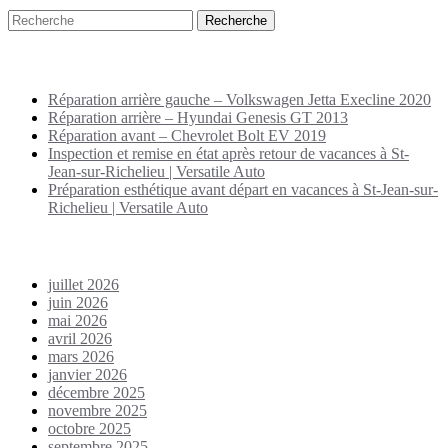
Puplications récentes
Réparation arrière gauche – Volkswagen Jetta Execline 2020
Réparation arrière – Hyundai Genesis GT 2013
Réparation avant – Chevrolet Bolt EV 2019
Inspection et remise en état après retour de vacances à St-
Jean-sur-Richelieu | Versatile Auto
Préparation esthétique avant départ en vacances à St-Jean-sur-
Richelieu | Versatile Auto
Archives
juillet 2026
juin 2026
mai 2026
avril 2026
mars 2026
janvier 2026
décembre 2025
novembre 2025
octobre 2025
septembre 2025