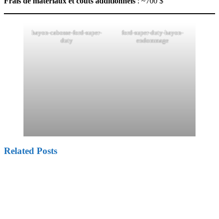
Frais de matériaux et coûts additionnels
: ~700 $
hayon-cabosse-ford-super-
ford-super-duty-hayon-
duty
endommage
Related Posts