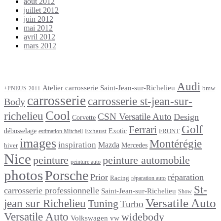
août 2012
juillet 2012
juin 2012
mai 2012
avril 2012
mars 2012
Étiquettes
Audi
Atelier carrosserie Saint-Jean-sur-Richelieu
bmw
+PNEUS
2011
carrosserie
carrosserie st-jean-sur-
Body
Cool
richelieu
CSN Versatile Auto
Design
Corvette
Golf
Ferrari
débosselage
Exotic
Exhaust
FRONT
estimation Mitchell
images
Montérégie
inspiration
Mazda
Mercedes
hiver
Nice
peinture
peinture automobile
peinture auto
photos
Porsche
Prior
réparation
Racing
réparation auto
St-
carrosserie professionnelle
Saint-Jean-sur-Richelieu
Show
Versatile Auto
jean sur Richelieu
Tuning
Turbo
Versatile Auto
widebody
Volkswagen
vw