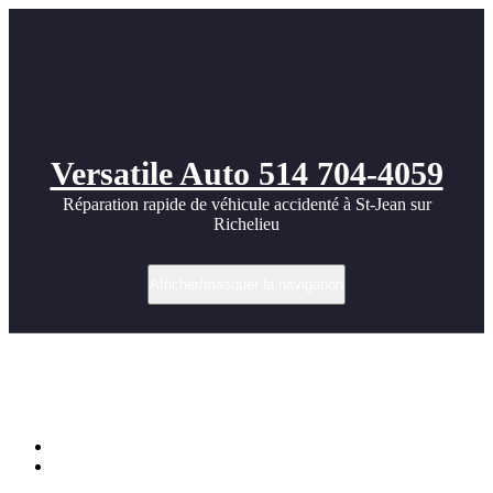
Versatile Auto 514 704-4059
Réparation rapide de véhicule accidenté à St-Jean sur
Richelieu
Afficher/masquer la navigation
Coût réparation carrosserie Ford F-250
super duty
Accueil
Coût réparation carrosserie Ford F-250 super duty