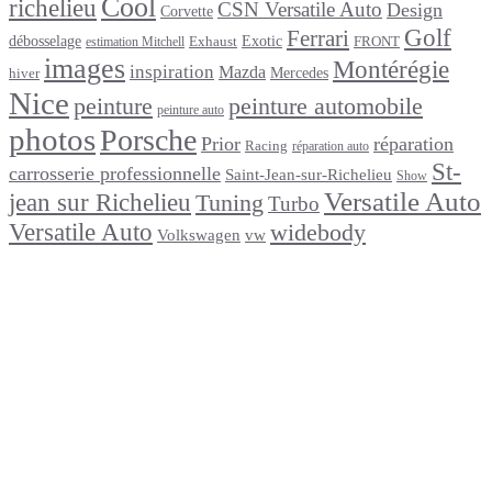
Cool
richelieu
CSN Versatile Auto
Design
Corvette
Golf
Ferrari
débosselage
Exotic
Exhaust
FRONT
estimation Mitchell
images
Montérégie
inspiration
Mazda
Mercedes
hiver
Nice
peinture
peinture automobile
peinture auto
photos
Porsche
Prior
réparation
Racing
réparation auto
St-
carrosserie professionnelle
Saint-Jean-sur-Richelieu
Show
Versatile Auto
jean sur Richelieu
Tuning
Turbo
Versatile Auto
widebody
Volkswagen
vw
footer
Après un
accident
Indemnisations
et
Accident
:
Tout
ce
que