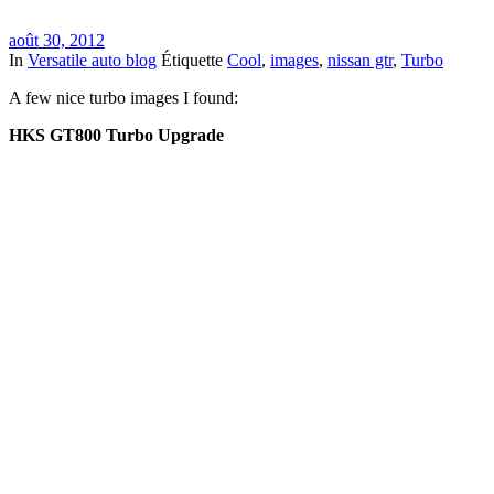
août 30, 2012
In
Versatile auto blog
Étiquette
Cool
,
images
,
nissan gtr
,
Turbo
A few nice turbo images I found:
HKS GT800 Turbo Upgrade