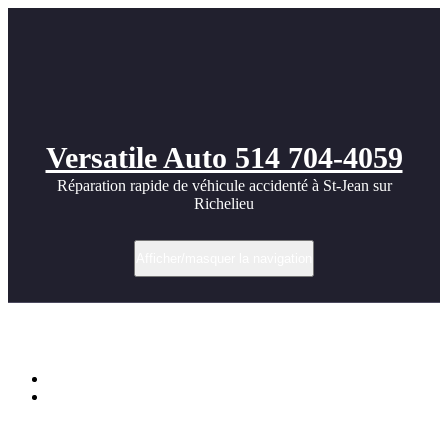
Versatile Auto 514 704-4059
Réparation rapide de véhicule accidenté à St-Jean sur
Richelieu
Afficher/masquer la navigation
Nissan GTR Cool Turbo images
Accueil
Nissan GTR Cool Turbo images