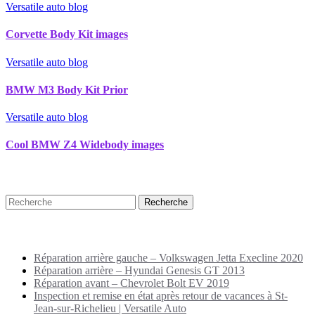
Versatile auto blog
Corvette Body Kit images
Versatile auto blog
BMW M3 Body Kit Prior
Versatile auto blog
Cool BMW Z4 Widebody images
Recherche
Puplications récentes
Réparation arrière gauche – Volkswagen Jetta Execline 2020
Réparation arrière – Hyundai Genesis GT 2013
Réparation avant – Chevrolet Bolt EV 2019
Inspection et remise en état après retour de vacances à St-
Jean-sur-Richelieu | Versatile Auto