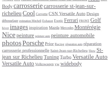
carrosserie
carrosserie st-jean-sur-
Body
Cool
richelieu
CSN Versatile Auto
Design
Corvette
Golf
Ferrari
débosselage
Exotic
Exhaust
FRONT
estimation Mitchell
images
Montérégie
inspiration
Mazda
Mercedes
hiver
Nice
peinture
peinture automobile
peinture auto
photos
Porsche
Prior
réparation
Racing
réparation auto
St-
carrosserie professionnelle
Saint-Jean-sur-Richelieu
Show
Versatile Auto
jean sur Richelieu
Tuning
Turbo
Versatile Auto
widebody
Volkswagen
vw
footer
Après un
accident
Indemnisations
et
Accident
:
Tout