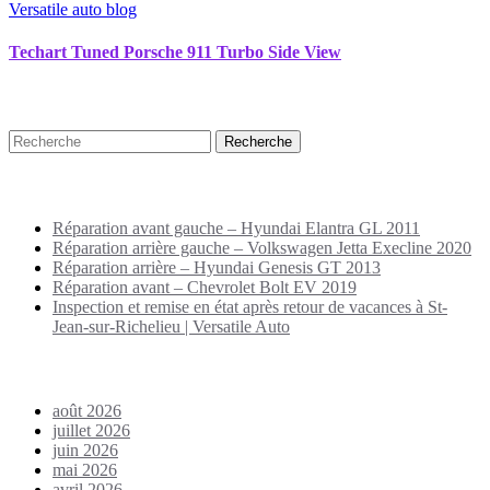
Versatile auto blog
Techart Tuned Porsche 911 Turbo Side View
Recherche
Puplications récentes
Réparation avant gauche – Hyundai Elantra GL 2011
Réparation arrière gauche – Volkswagen Jetta Execline 2020
Réparation arrière – Hyundai Genesis GT 2013
Réparation avant – Chevrolet Bolt EV 2019
Inspection et remise en état après retour de vacances à St-
Jean-sur-Richelieu | Versatile Auto
Archives
août 2026
juillet 2026
juin 2026
mai 2026
avril 2026