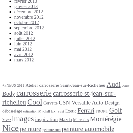
février 2013
janvier 2013
décembre 2012
novembre 2012
octobre 2012
septembre 2012
août 2012
juillet 2012
juin 2012
mai 2012
avril 2012
mars 2012
Étiquettes
Audi
Atelier carrosserie Saint-Jean-sur-Richelieu
bmw
+PNEUS
2011
carrosserie
carrosserie st-jean-sur-
Body
Cool
richelieu
CSN Versatile Auto
Design
Corvette
Golf
Ferrari
débosselage
Exotic
Exhaust
FRONT
estimation Mitchell
images
Montérégie
inspiration
Mazda
Mercedes
hiver
Nice
peinture
peinture automobile
peinture auto