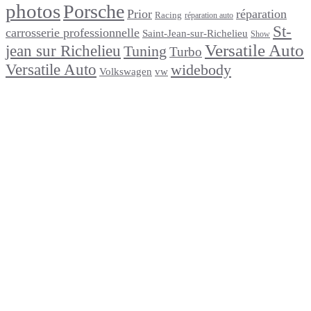
photos
Porsche
Prior
réparation
Racing
réparation auto
St-
carrosserie professionnelle
Saint-Jean-sur-Richelieu
Show
Versatile Auto
jean sur Richelieu
Tuning
Turbo
Versatile Auto
widebody
Volkswagen
vw
footer
Après un
accident
Indemnisations
et
Accident
:
Tout
ce
que
Vous
Devez
Savoir
Réparation
de
carrosserie