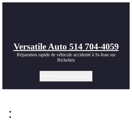
Versatile Auto 514 704-4059
Réparation rapide de véhicule accidenté à St-Jean sur
Richelieu
Afficher/masquer la navigation
Porsche Turbo 911 cool image
Accueil
Porsche Turbo 911 cool image