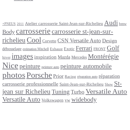
Étiquettes
Audi
Atelier carrosserie Saint-Jean-sur-Richelieu
bmw
+PNEUS
2011
carrosserie
carrosserie st-jean-sur-
Body
Cool
richelieu
CSN Versatile Auto
Design
Corvette
Golf
Ferrari
débosselage
Exotic
Exhaust
FRONT
estimation Mitchell
images
Montérégie
inspiration
Mazda
Mercedes
hiver
Nice
peinture
peinture automobile
peinture auto
photos
Porsche
Prior
réparation
Racing
réparation auto
St-
carrosserie professionnelle
Saint-Jean-sur-Richelieu
Show
Versatile Auto
jean sur Richelieu
Tuning
Turbo
Versatile Auto
widebody
Volkswagen
vw
footer
Après un
accident