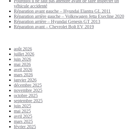
Pourquoi il ne faut pas attendre avant de faire inspecter un
véhicule accidenté
Réparation avant gauche – Hyundai Elantra GL 2011
Réparation arrière gauche – Volkswagen Jetta Execline 2020
Réparation arrière – Hyundai Genesis GT 2013
Réparation avant – Chevrolet Bolt EV 2019
Archives
août 2026
juillet 2026
juin 2026
mai 2026
avril 2026
mars 2026
janvier 2026
décembre 2025
novembre 2025
octobre 2025
septembre 2025
juin 2025
mai 2025
avril 2025
mars 2025
février 2025