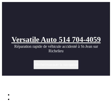
Versatile Auto 514 704-4059
Réparation rapide de véhicule accidenté à St-Jean sur
Richelieu
Afficher/masquer la navigation
Panamera Cool Turbo images
Accueil
Panamera Cool Turbo images