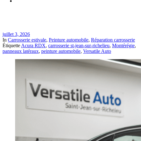
Réparation après vandalisme ou rayures intentionnelles à St-
Jean-sur-Richelieu | Versatile Auto
juillet 3, 2026
In
Carrosserie estivale
,
Peinture automobile
,
Réparation carrosserie
Étiquette
Acura RDX
,
carrosserie st-jean-sur-richelieu
,
Montérégie
,
panneaux latéraux
,
peinture automobile
,
Versatile Auto