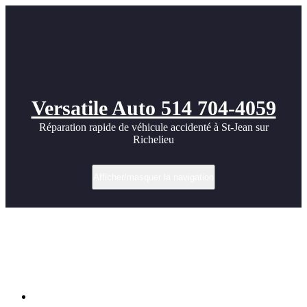
Versatile Auto 514 704-4059
Réparation rapide de véhicule accidenté à St-Jean sur
Richelieu
Afficher/masquer la navigation
Réparation après vandalisme ou rayures
intentionnelles à St-Jean-sur-Richelieu |
Versatile Auto
Accueil