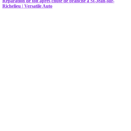
Réparation de toit après chute de branche à St-Jean-sur-
Richelieu | Versatile Auto