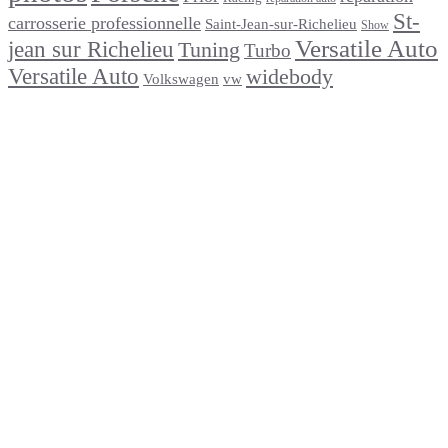
St-
carrosserie professionnelle
Saint-Jean-sur-Richelieu
Show
Versatile Auto
jean sur Richelieu
Tuning
Turbo
Versatile Auto
widebody
Volkswagen
vw
footer
Après un
accident
Indemnisations
et
Accident
:
Tout
ce
que
Vous
Devez
Savoir
Réparation
de
carrosserie
en
moins