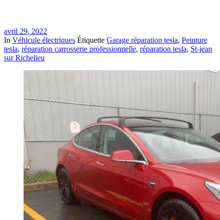
avril 29, 2022
In
Véhicule électriques
Étiquette
Garage réparation tesla
,
Peinture
tesla
,
réparation carrosserie professionnelle
,
réparation tesla
,
St-jean
sur Richelieu