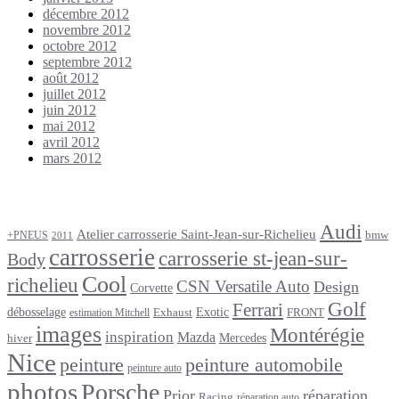
décembre 2012
novembre 2012
octobre 2012
septembre 2012
août 2012
juillet 2012
juin 2012
mai 2012
avril 2012
mars 2012
Étiquettes
Audi
Atelier carrosserie Saint-Jean-sur-Richelieu
bmw
+PNEUS
2011
carrosserie
carrosserie st-jean-sur-
Body
Cool
richelieu
CSN Versatile Auto
Design
Corvette
Golf
Ferrari
débosselage
Exotic
Exhaust
FRONT
estimation Mitchell
images
Montérégie
inspiration
Mazda
Mercedes
hiver
Nice
peinture
peinture automobile
peinture auto
photos
Porsche
Prior
réparation
Racing
réparation auto