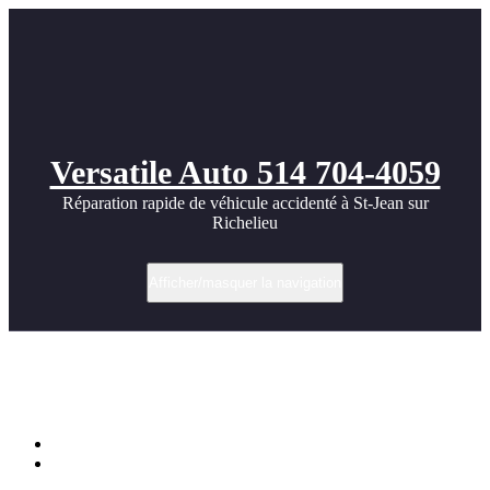
Versatile Auto 514 704-4059
Réparation rapide de véhicule accidenté à St-Jean sur
Richelieu
Afficher/masquer la navigation
Réparation carrosserie Tesla a St-jean sur
richelieu
Accueil
Réparation carrosserie Tesla a St-jean sur richelieu