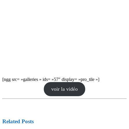
[ngg src= »galleries » ids= »57″ display= »pro_tile »]
voir la vidéo
Related Posts