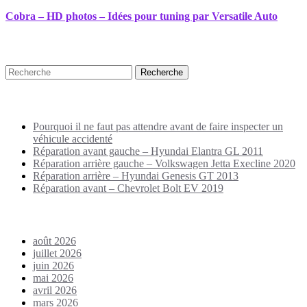
Cobra – HD photos – Idées pour tuning par Versatile Auto
Recherche
Puplications récentes
Pourquoi il ne faut pas attendre avant de faire inspecter un
véhicule accidenté
Réparation avant gauche – Hyundai Elantra GL 2011
Réparation arrière gauche – Volkswagen Jetta Execline 2020
Réparation arrière – Hyundai Genesis GT 2013
Réparation avant – Chevrolet Bolt EV 2019
Archives
août 2026
juillet 2026
juin 2026
mai 2026
avril 2026
mars 2026