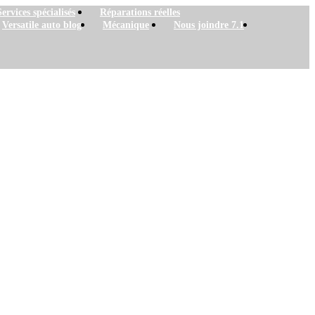
Services spécialisés
Réparations réelles
Versatile auto blog
Mécanique
Nous joindre 7.1