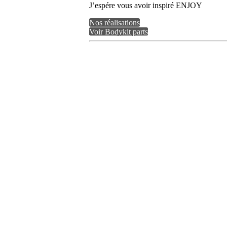
J’espére vous avoir inspiré ENJOY
Nos réalisations
Voir Bodykit parts