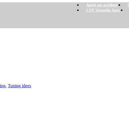
Après un accident
CSN Versatile Auto
s
ing
,
Tuning idees