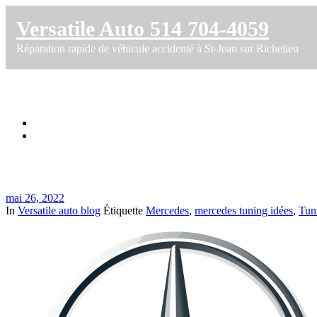
Versatile Auto 514 704-4059
Réparation rapide de véhicule accidenté à St-Jean sur Richelieu
Tuning Idées pour carrosserie de Mercede
Accueil
Tuning Idées pour carrosserie de Mercedes
mai 26, 2022
In
Versatile auto blog
Étiquette
Mercedes
,
mercedes tuning idées
,
Tun