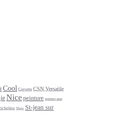
Cool
u
CSN Versatile
Corvette
Nice
ie
peinture
peinture auto
St-jean sur
Richelieu
Show