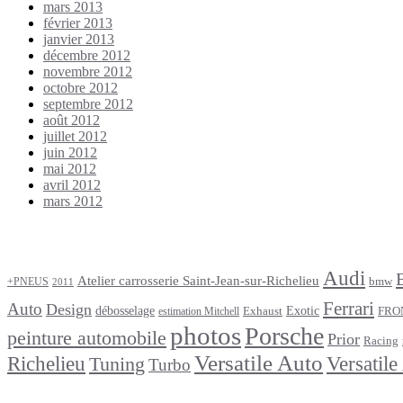
mars 2013
février 2013
janvier 2013
décembre 2012
novembre 2012
octobre 2012
septembre 2012
août 2012
juillet 2012
juin 2012
mai 2012
avril 2012
mars 2012
Étiquettes
Audi
Atelier carrosserie Saint-Jean-sur-Richelieu
bmw
+PNEUS
2011
Ferrari
Auto
Design
débosselage
Exotic
Exhaust
FRO
estimation Mitchell
photos
Porsche
peinture automobile
Prior
Racing
Versatile Auto
Versatile
Richelieu
Tuning
Turbo
footer