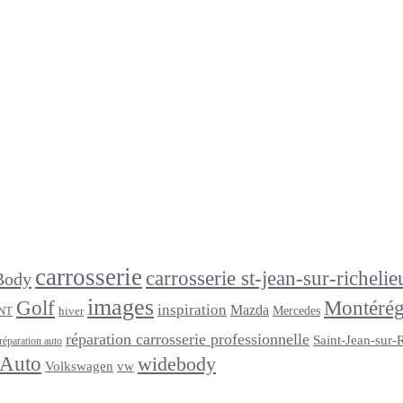
carrosserie
carrosserie st-jean-sur-richelie
Body
images
Golf
Montérég
inspiration
Mazda
Mercedes
NT
hiver
réparation carrosserie professionnelle
Saint-Jean-sur-
réparation auto
 Auto
widebody
Volkswagen
vw