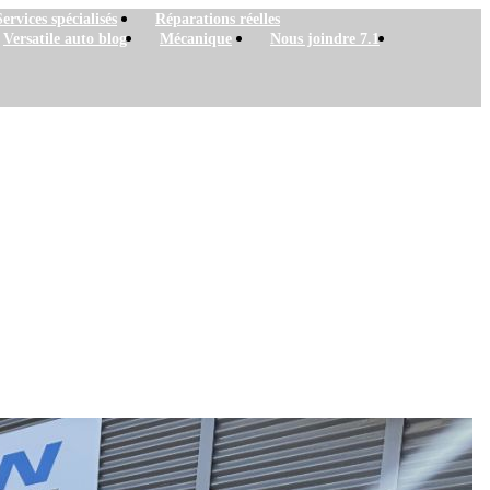
Services spécialisés
Réparations réelles
Versatile auto blog
Mécanique
Nous joindre 7.1