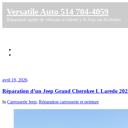
Versatile Auto 514 704-4059
Réparation rapide de véhicule accidenté à St-Jean sur Richelieu
Catégorie dans Carrosserie Jeep
Accueil
Archive par catégorie "Carrosserie Jeep"
avril 19, 2026
Réparation d’un Jeep Grand Cherokee L Laredo 2022
In
Carrosserie Jeep
,
Réparation carrosserie et peinture