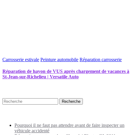
Carrosserie estivale
Peinture automobile
Réparation carrosserie
Réparation de hayon de VUS après chargement de vacances à
St-Jean-sur-Richelieu | Versatile Auto
Recherche
Puplications récentes
Pourquoi il ne faut pas attendre avant de faire inspecter un
véhicule accidenté