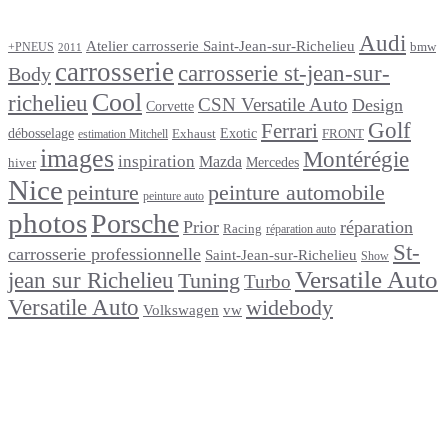
Audi
Atelier carrosserie Saint-Jean-sur-Richelieu
bmw
+PNEUS
2011
carrosserie
carrosserie st-jean-sur-
Body
Cool
richelieu
CSN Versatile Auto
Design
Corvette
Golf
Ferrari
débosselage
Exotic
Exhaust
FRONT
estimation Mitchell
images
Montérégie
inspiration
Mazda
Mercedes
hiver
Nice
peinture
peinture automobile
peinture auto
photos
Porsche
Prior
réparation
Racing
réparation auto
St-
carrosserie professionnelle
Saint-Jean-sur-Richelieu
Show
Versatile Auto
jean sur Richelieu
Tuning
Turbo
Versatile Auto
widebody
Volkswagen
vw
footer
Après un
accident
Indemnisations
et