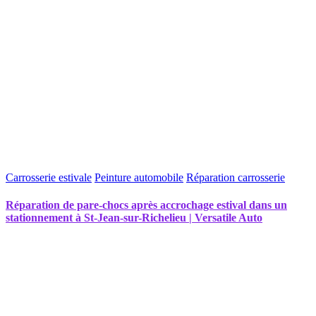
Carrosserie estivale
Peinture automobile
Réparation carrosserie
Réparation de pare-chocs après accrochage estival dans un
stationnement à St-Jean-sur-Richelieu | Versatile Auto