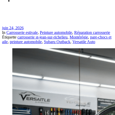
Réparation Subaru Outback après route de chalet à St-Jean-
sur-Richelieu | Versatile Auto
juin 24, 2026
In
Carrosserie estivale
,
Peinture automobile
,
Réparation carrosserie
Étiquette
carrosserie st-jean-sur-richelieu
,
Montérégie
,
pare-chocs et
aile
,
peinture automobile
,
Subaru Outback
,
Versatile Auto