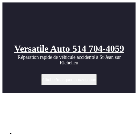
Versatile Auto 514 704-4059
Réparation rapide de véhicule accidenté à St-Jean sur
Richelieu
Afficher/masquer la navigation
Réparation Subaru Outback après route
de chalet à St-Jean-sur-Richelieu |
Versatile Auto
Accueil