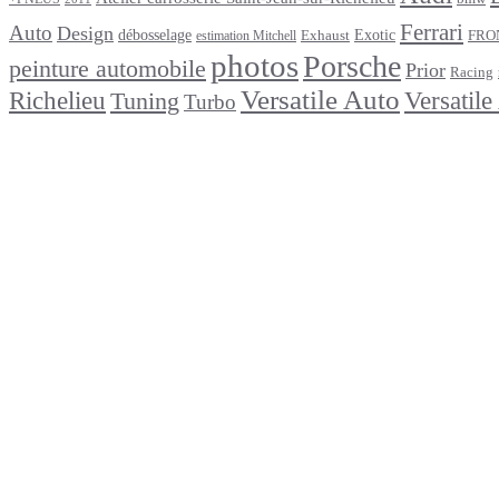
Ferrari
Auto
Design
débosselage
Exotic
Exhaust
FRO
estimation Mitchell
photos
Porsche
peinture automobile
Prior
Racing
Versatile Auto
Versatile
Richelieu
Tuning
Turbo
footer
Après un
accident
Indemnisations
et
Accident
:
Tout
ce
que
Vous
Devez
Savoir
Réparation
de
carrosserie
en