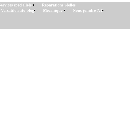
Services spécialisés
Réparations réelles
Versatile auto blog
Mécanique
Nous joindre 7.1