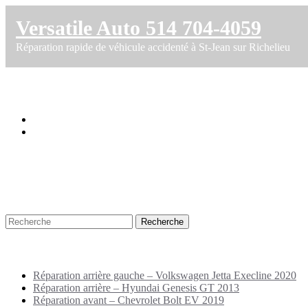
Versatile Auto 514 704-4059
Réparation rapide de véhicule accidenté à St-Jean sur Richelieu
Catégorie dans exhaust quicksilver
Accueil
Archive par catégorie "exhaust quicksilver"
Recherche
Puplications récentes
Réparation arrière gauche – Volkswagen Jetta Execline 2020
Réparation arrière – Hyundai Genesis GT 2013
Réparation avant – Chevrolet Bolt EV 2019