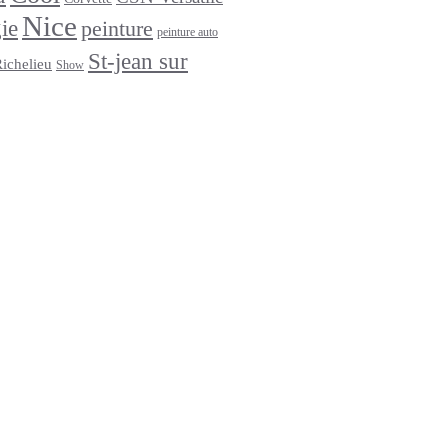
Nice
ie
peinture
peinture auto
St-jean sur
Richelieu
Show