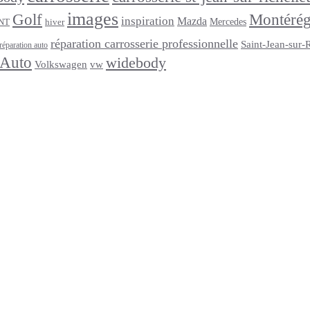
images
Golf
Montérég
inspiration
Mazda
Mercedes
NT
hiver
réparation carrosserie professionnelle
Saint-Jean-sur-
réparation auto
 Auto
widebody
Volkswagen
vw