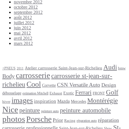
novembre 2012
octobre 2012
septembre 2012
août 2012
juillet 2012
juin 2012
mai 2012
avril 2012
mars 2012
Étiquettes
Audi
Atelier carrosserie Saint-Jean-sur-Richelieu
bmw
+PNEUS
2011
carrosserie
carrosserie st-jean-sur-
Body
Cool
richelieu
CSN Versatile Auto
Design
Corvette
Golf
Ferrari
débosselage
Exotic
Exhaust
FRONT
estimation Mitchell
images
Montérégie
inspiration
Mazda
Mercedes
hiver
Nice
peinture
peinture automobile
peinture auto
photos
Porsche
Prior
réparation
Racing
réparation auto
St-
carrosserie professionnelle
Saint-Jean-sur-Richelieu
Show