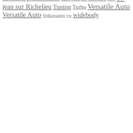
Versatile Auto
jean sur Richelieu
Tuning
Turbo
Versatile Auto
widebody
Volkswagen
vw
footer
Après un
accident
Indemnisations
et
Accident
:
Tout
ce
que
Vous
Devez
Savoir
Réparation
de
carrosserie
en
moins
de