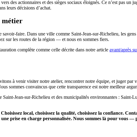
vers des actionnaires et des sièges sociaux éloignés. Ce n’est pas un ju
s leurs décisions d’achat.
u métier
re savoir-faire. Dans une ville comme Saint-Jean-sur-Richelieu, les gens 
ez sur les routes de la région — et nous en sommes fiers.
auration complète comme celle décrite dans notre article
avant/après su
ns à venir visiter notre atelier, rencontrer notre équipe, et juger par
Nous sommes convaincus que cette transparence est notre meilleur argu
de Saint-Jean-sur-Richelieu et des municipalités environnantes : Saint-Lu
hoisissez local, choisissez la qualité, choisissez la confiance. Conta
t une prise en charge personnalisée. Nous sommes là pour vous — p