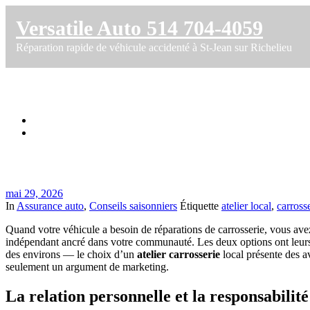
Versatile Auto 514 704-4059
Réparation rapide de véhicule accidenté à St-Jean sur Richelieu
Pourquoi choisir une carrosserie locale à 
Accueil
Pourquoi choisir une carrosserie locale à Saint-Jean-sur-Richel
mai 29, 2026
In
Assurance auto
,
Conseils saisonniers
Étiquette
atelier local
,
carross
Quand votre véhicule a besoin de réparations de carrosserie, vous avez 
indépendant ancré dans votre communauté. Les deux options ont leurs 
des environs — le choix d’un
atelier carrosserie
local présente des av
seulement un argument de marketing.
La relation personnelle et la responsabilité