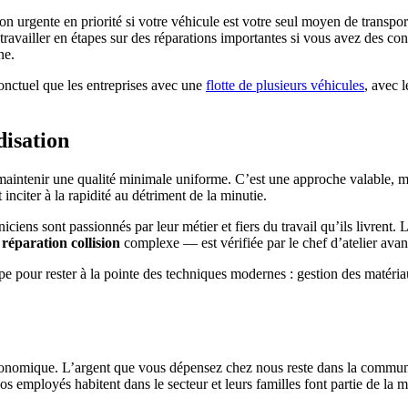
tion urgente en priorité si votre véhicule est votre seul moyen de transpor
vailler en étapes sur des réparations importantes si vous avez des contra
ne.
ponctuel que les entreprises avec une
flotte de plusieurs véhicules
, avec 
disation
maintenir une qualité minimale uniforme. C’est une approche valable, ma
nciter à la rapidité au détriment de la minutie.
niciens sont passionnés par leur métier et fiers du travail qu’ils livrent
e
réparation collision
complexe — est vérifiée par le chef d’atelier avan
e pour rester à la pointe des techniques modernes : gestion des matériau
 économique. L’argent que vous dépensez chez nous reste dans la commun
nos employés habitent dans le secteur et leurs familles font partie de 