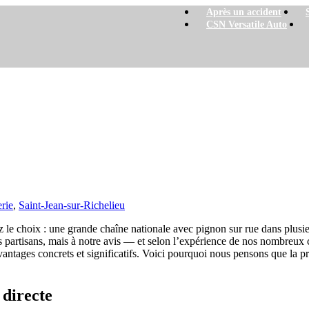
Après un accident
CSN Versatile Auto
Saint-Jean-sur-Richelieu plutôt qu’une gran
ieu plutôt qu’une grande chaîne
erie
,
Saint-Jean-sur-Richelieu
le choix : une grande chaîne nationale avec pignon sur rue dans plusieur
partisans, mais à notre avis — et selon l’expérience de nos nombreux cl
antages concrets et significatifs. Voici pourquoi nous pensons que la pr
 directe