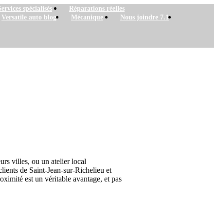
Services spécialisés
Réparations réelles
Versatile auto blog
Mécanique
Nous joindre 7.1
de chaîne
s villes, ou un atelier local
ients de Saint-Jean-sur-Richelieu et
oximité est un véritable avantage, et pas