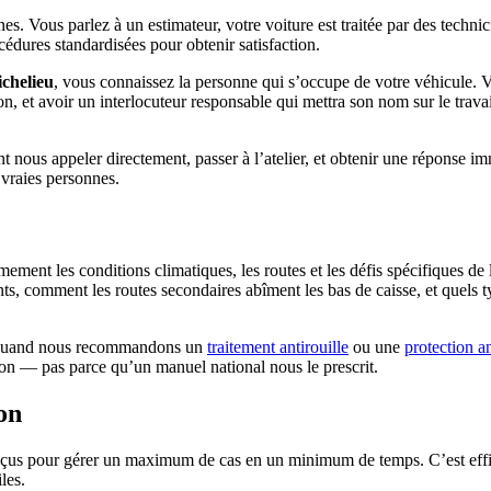
s. Vous parlez à un estimateur, votre voiture est traitée par des technic
édures standardisées pour obtenir satisfaction.
ichelieu
, vous connaissez la personne qui s’occupe de votre véhicule.
on, et avoir un interlocuteur responsable qui mettra son nom sur le travail
nt nous appeler directement, passer à l’atelier, et obtenir une réponse i
 vraies personnes.
mement les conditions climatiques, les routes et les défis spécifiques d
nts, comment les routes secondaires abîment les bas de caisse, et quels
ts. Quand nous recommandons un
traitement antirouille
ou une
protection an
ion — pas parce qu’un manuel national nous le prescrit.
ion
nçus pour gérer un maximum de cas en un minimum de temps. C’est effic
les.