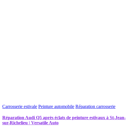
Carrosserie estivale
Peinture automobile
Réparation carrosserie
Réparation Audi Q5 après éclats de peinture estivaux à St-Jean-
sur-Richelieu | Versatile Auto