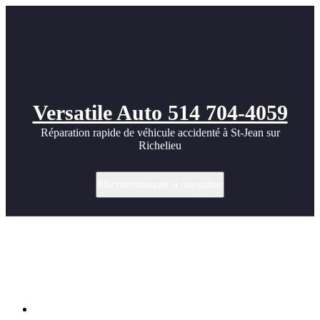
Versatile Auto 514 704-4059
Réparation rapide de véhicule accidenté à St-Jean sur
Richelieu
Afficher/masquer la navigation
Protection antirouille estivale et
inspection du dessous à St-Jean-sur-
Richelieu | Versatile Auto
Accueil