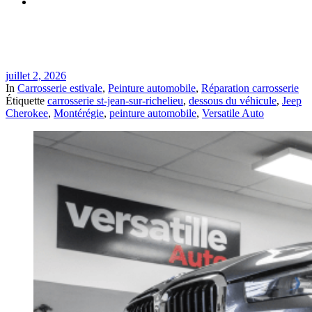
Protection antirouille estivale et inspection du dessous à St-
Jean-sur-Richelieu | Versatile Auto
juillet 2, 2026
In
Carrosserie estivale
,
Peinture automobile
,
Réparation carrosserie
Étiquette
carrosserie st-jean-sur-richelieu
,
dessous du véhicule
,
Jeep
Cherokee
,
Montérégie
,
peinture automobile
,
Versatile Auto