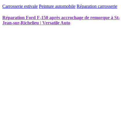
Carrosserie estivale
Peinture automobile
Réparation carrosserie
Réparation Ford F-150 après accrochage de remorque à St-
Jean-sur-Richelieu | Versatile Auto