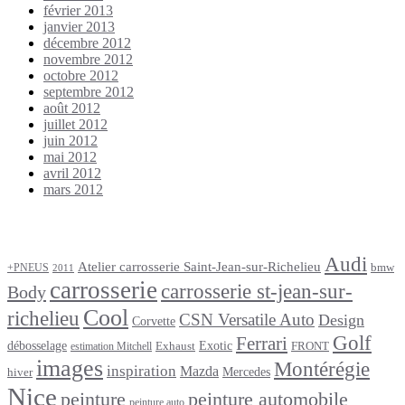
février 2013
janvier 2013
décembre 2012
novembre 2012
octobre 2012
septembre 2012
août 2012
juillet 2012
juin 2012
mai 2012
avril 2012
mars 2012
Étiquettes
Audi
Atelier carrosserie Saint-Jean-sur-Richelieu
bmw
+PNEUS
2011
carrosserie
carrosserie st-jean-sur-
Body
Cool
richelieu
CSN Versatile Auto
Design
Corvette
Golf
Ferrari
débosselage
Exotic
Exhaust
FRONT
estimation Mitchell
images
Montérégie
inspiration
Mazda
Mercedes
hiver
Nice
peinture
peinture automobile
peinture auto