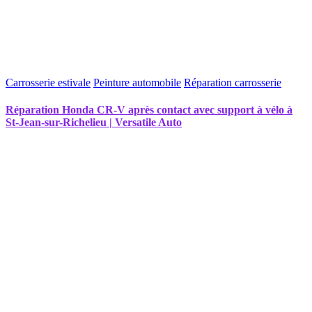
Carrosserie estivale
Peinture automobile
Réparation carrosserie
Réparation Honda CR-V après contact avec support à vélo à
St-Jean-sur-Richelieu | Versatile Auto