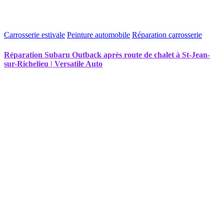
Carrosserie estivale
Peinture automobile
Réparation carrosserie
Réparation Subaru Outback après route de chalet à St-Jean-
sur-Richelieu | Versatile Auto