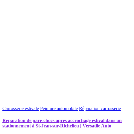
Carrosserie estivale
Peinture automobile
Réparation carrosserie
Réparation de pare-chocs après accrochage estival dans un
stationnement à St-Jean-sur-Richelieu | Versatile Auto