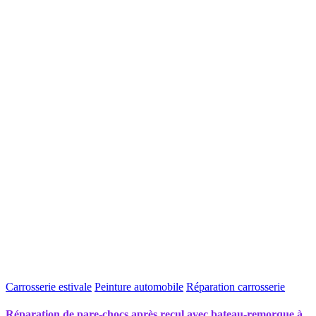
Carrosserie estivale
Peinture automobile
Réparation carrosserie
Réparation de pare-chocs après recul avec bateau-remorque à