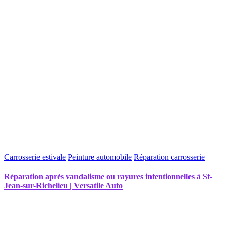
Carrosserie estivale
Peinture automobile
Réparation carrosserie
Réparation après vandalisme ou rayures intentionnelles à St-
Jean-sur-Richelieu | Versatile Auto