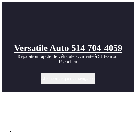
Versatile Auto 514 704-4059
Réparation rapide de véhicule accidenté à St-Jean sur
Richelieu
Afficher/masquer la navigation
Réparation de portière endommagée par
ouverture de porte en période estivale à
St-Jean-sur-Richelieu | Versatile Auto
Accueil