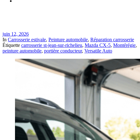
Réparation de portière endommagée par ouverture de porte en
période estivale à St-Jean-sur-Richelieu | Versatile Auto
juin 12, 2026
In
Carrosserie estivale
,
Peinture automobile
,
Réparation carrosserie
Étiquette
carrosserie st-jean-sur-richelieu
,
Mazda CX-5
,
Montérégie
,
peinture automobile
,
portière conducteur
,
Versatile Auto