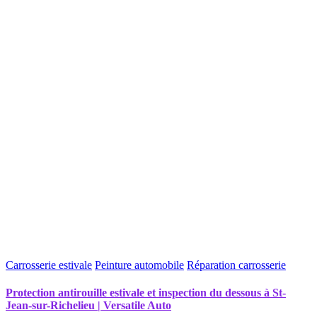
Carrosserie estivale
Peinture automobile
Réparation carrosserie
Protection antirouille estivale et inspection du dessous à St-
Jean-sur-Richelieu | Versatile Auto