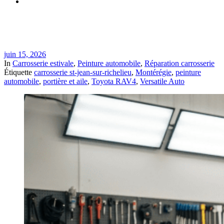
Réparation Toyota RAV4 après impact de panier d’épicerie à
St-Jean-sur-Richelieu | Versatile Auto
juin 15, 2026
In
Carrosserie estivale
,
Peinture automobile
,
Réparation carrosserie
Étiquette
carrosserie st-jean-sur-richelieu
,
Montérégie
,
peinture
automobile
,
portière et aile
,
Toyota RAV4
,
Versatile Auto