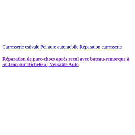
Carrosserie estivale
Peinture automobile
Réparation carrosserie
Réparation de pare-chocs après recul avec bateau-remorque à
St-Jean-sur-Richelieu | Versatile Auto