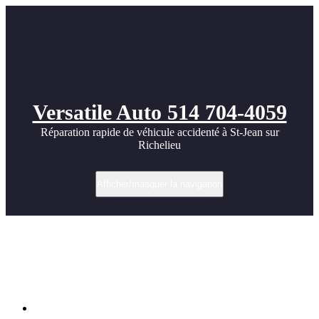
Versatile Auto 514 704-4059
Réparation rapide de véhicule accidenté à St-Jean sur
Richelieu
Afficher/masquer la navigation
Réparation Toyota RAV4 après impact de
panier d’épicerie à St-Jean-sur-Richelieu
| Versatile Auto
Accueil