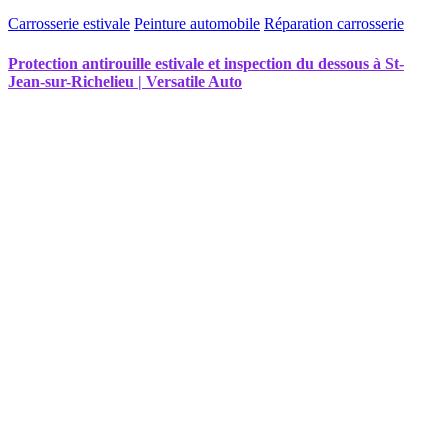
Carrosserie estivale
Peinture automobile
Réparation carrosserie
Protection antirouille estivale et inspection du dessous à St-
Jean-sur-Richelieu | Versatile Auto