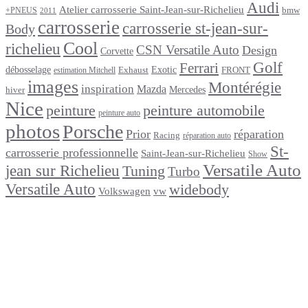
Audi
Atelier carrosserie Saint-Jean-sur-Richelieu
bmw
+PNEUS
2011
carrosserie
carrosserie st-jean-sur-
Body
Cool
richelieu
CSN Versatile Auto
Design
Corvette
Golf
Ferrari
débosselage
Exotic
Exhaust
FRONT
estimation Mitchell
images
Montérégie
inspiration
Mazda
Mercedes
hiver
Nice
peinture
peinture automobile
peinture auto
photos
Porsche
Prior
réparation
Racing
réparation auto
St-
carrosserie professionnelle
Saint-Jean-sur-Richelieu
Show
Versatile Auto
jean sur Richelieu
Tuning
Turbo
Versatile Auto
widebody
Volkswagen
vw
footer
Après un
accident
Indemnisations
et
Accident
: