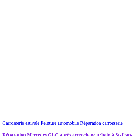
Carrosserie estivale
Peinture automobile
Réparation carrosserie
Réparation Mercedes GLC après accrochage urbain à St-Jean-