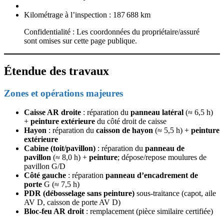
Kilométrage à l’inspection : 187 688 km
Confidentialité : Les coordonnées du propriétaire/assuré
sont omises sur cette page publique.
Étendue des travaux
Zones et opérations majeures
Caisse AR droite
: réparation du
panneau latéral
(≈ 6,5 h)
+
peinture extérieure
du côté droit de caisse
Hayon
: réparation du
caisson de hayon
(≈ 5,5 h) +
peinture
extérieure
Cabine (toit/pavillon)
: réparation du
panneau de
pavillon
(≈ 8,0 h) +
peinture
; dépose/repose moulures de
pavillon G/D
Côté gauche
: réparation
panneau d’encadrement de
porte
G (≈ 7,5 h)
PDR (débosselage sans peinture)
sous‑traitance (capot, aile
AV D, caisson de porte AV D)
Bloc‑feu AR droit
: remplacement (pièce similaire certifiée)