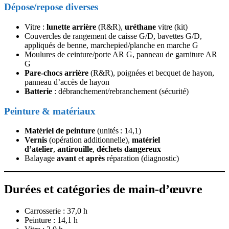
Dépose/repose diverses
Vitre :
lunette arrière
(R&R),
uréthane
vitre (kit)
Couvercles de rangement de caisse G/D, bavettes G/D,
appliqués de benne, marchepied/planche en marche G
Moulures de ceinture/porte AR G, panneau de garniture AR
G
Pare‑chocs arrière
(R&R), poignées et becquet de hayon,
panneau d’accès de hayon
Batterie
: débranchement/rebranchement (sécurité)
Peinture & matériaux
Matériel de peinture
(unités : 14,1)
Vernis
(opération additionnelle),
matériel
d’atelier
,
antirouille
,
déchets dangereux
Balayage
avant
et
après
réparation (diagnostic)
Durées et catégories de main‑d’œuvre
Carrosserie : 37,0 h
Peinture : 14,1 h