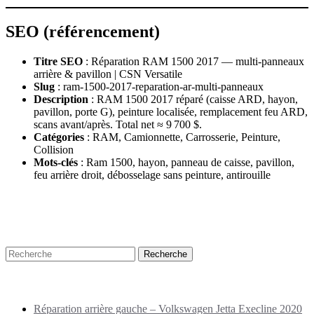
SEO (référencement)
Titre SEO
: Réparation RAM 1500 2017 — multi‑panneaux
arrière & pavillon | CSN Versatile
Slug
: ram‑1500‑2017‑reparation‑ar‑multi‑panneaux
Description
: RAM 1500 2017 réparé (caisse ARD, hayon,
pavillon, porte G), peinture localisée, remplacement feu ARD,
scans avant/après. Total net ≈ 9 700 $.
Catégories
: RAM, Camionnette, Carrosserie, Peinture,
Collision
Mots‑clés
: Ram 1500, hayon, panneau de caisse, pavillon,
feu arrière droit, débosselage sans peinture, antirouille
Recherche
Puplications récentes
Réparation arrière gauche – Volkswagen Jetta Execline 2020