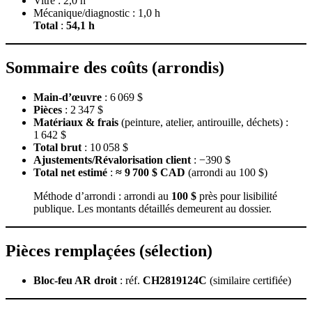
Vitre : 2,0 h
Mécanique/diagnostic : 1,0 h
Total
:
54,1 h
Sommaire des coûts (arrondis)
Main‑d’œuvre
: 6 069 $
Pièces
: 2 347 $
Matériaux & frais
(peinture, atelier, antirouille, déchets) :
1 642 $
Total brut
: 10 058 $
Ajustements/Révalorisation client
: −390 $
Total net estimé
:
≈ 9 700 $ CAD
(arrondi au 100 $)
Méthode d’arrondi : arrondi au
100 $
près pour lisibilité
publique. Les montants détaillés demeurent au dossier.
Pièces remplaçées (sélection)
Bloc‑feu AR droit
: réf.
CH2819124C
(similaire certifiée)