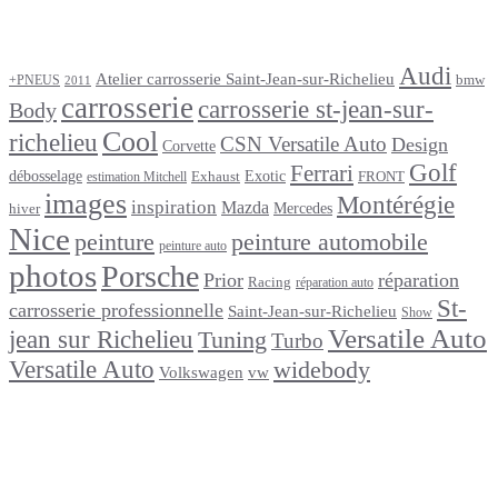
Étiquettes
Audi
Atelier carrosserie Saint-Jean-sur-Richelieu
bmw
+PNEUS
2011
carrosserie
carrosserie st-jean-sur-
Body
Cool
richelieu
CSN Versatile Auto
Design
Corvette
Golf
Ferrari
débosselage
Exotic
Exhaust
FRONT
estimation Mitchell
images
Montérégie
inspiration
Mazda
Mercedes
hiver
Nice
peinture
peinture automobile
peinture auto
photos
Porsche
Prior
réparation
Racing
réparation auto
St-
carrosserie professionnelle
Saint-Jean-sur-Richelieu
Show
Versatile Auto
jean sur Richelieu
Tuning
Turbo
Versatile Auto
widebody
Volkswagen
vw
footer
Après un
accident