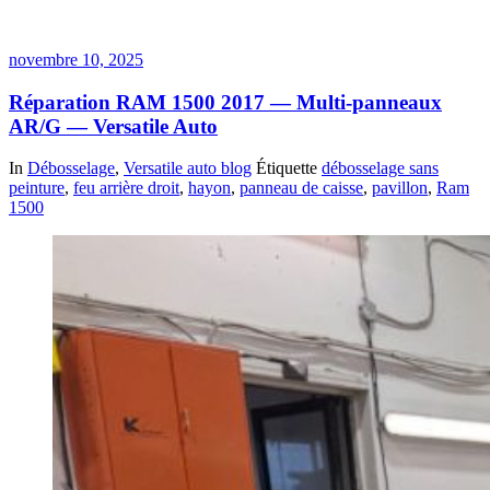
novembre 10, 2025
Réparation RAM 1500 2017 — Multi‑panneaux
AR/G — Versatile Auto
In
Débosselage
,
Versatile auto blog
Étiquette
débosselage sans
peinture
,
feu arrière droit
,
hayon
,
panneau de caisse
,
pavillon
,
Ram
1500