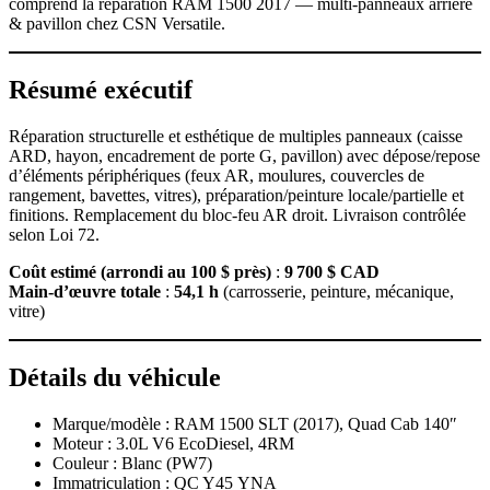
comprend la réparation RAM 1500 2017 — multi‑panneaux arrière
& pavillon chez CSN Versatile.
Résumé exécutif
Réparation structurelle et esthétique de multiples panneaux (caisse
ARD, hayon, encadrement de porte G, pavillon) avec dépose/repose
d’éléments périphériques (feux AR, moulures, couvercles de
rangement, bavettes, vitres), préparation/peinture locale/partielle et
finitions. Remplacement du bloc‑feu AR droit. Livraison contrôlée
selon Loi 72.
Coût estimé (arrondi au 100 $ près)
:
9 700 $ CAD
Main‑d’œuvre totale
:
54,1 h
(carrosserie, peinture, mécanique,
vitre)
Détails du véhicule
Marque/modèle : RAM 1500 SLT (2017), Quad Cab 140″
Moteur : 3.0L V6 EcoDiesel, 4RM
Couleur : Blanc (PW7)
Immatriculation : QC Y45 YNA