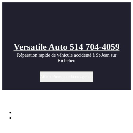
Versatile Auto 514 704-4059
Réparation rapide de véhicule accidenté à St-Jean sur
Richelieu
Afficher/masquer la navigation
Étiquette dans feu arrière droit
Accueil
Réparation RAM 1500 2017 — Multi‑panneaux AR/G —
Versatile Auto