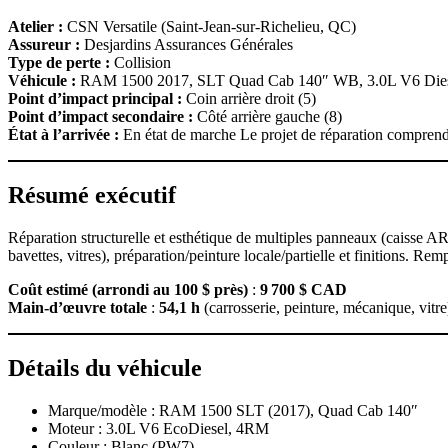
Atelier :
CSN Versatile (Saint‑Jean‑sur‑Richelieu, QC)
Assureur :
Desjardins Assurances Générales
Type de perte :
Collision
Véhicule :
RAM 1500 2017, SLT Quad Cab 140″ WB, 3.0L V6 Dies
Point d’impact principal :
Coin arrière droit (5)
Point d’impact secondaire :
Côté arrière gauche (8)
État à l’arrivée :
En état de marche Le projet de réparation compren
Résumé exécutif
Réparation structurelle et esthétique de multiples panneaux (caisse 
bavettes, vitres), préparation/peinture locale/partielle et finitions. 
Coût estimé (arrondi au 100 $ près)
:
9 700 $ CAD
Main‑d’œuvre totale
:
54,1 h
(carrosserie, peinture, mécanique, vitre
Détails du véhicule
Marque/modèle : RAM 1500 SLT (2017), Quad Cab 140″
Moteur : 3.0L V6 EcoDiesel, 4RM
Couleur : Blanc (PW7)