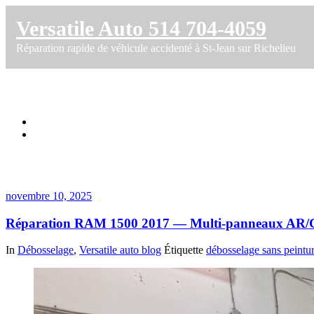
Versatile Auto 514 704-4059
Réparation rapide de véhicule accidenté à St-Jean sur Richelieu
Étiquette dans pavillon
Accueil
Réparation RAM 1500 2017 — Multi‑panneaux AR/G — Versa
novembre 10, 2025
Réparation RAM 1500 2017 — Multi‑panneaux AR/G
In
Débosselage
,
Versatile auto blog
Étiquette
débosselage sans peintu