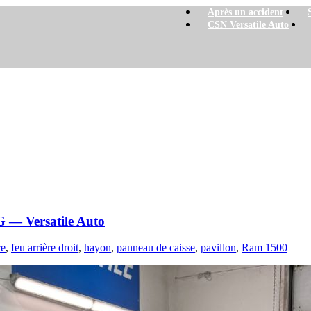
Après un accident
CSN Versatile Auto
tile Auto
 — Versatile Auto
re
,
feu arrière droit
,
hayon
,
panneau de caisse
,
pavillon
,
Ram 1500