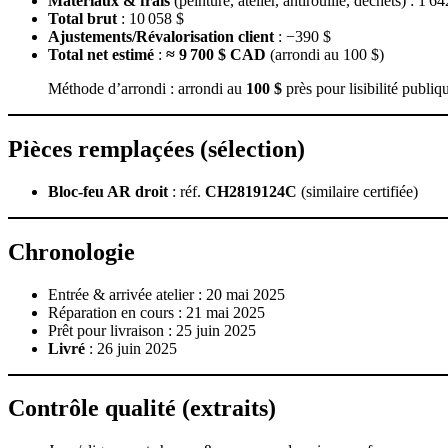
Matériaux & frais
(peinture, atelier, antirouille, déchets) : 1 64
Total brut
: 10 058 $
Ajustements/Révalorisation client
: −390 $
Total net estimé
:
≈ 9 700 $ CAD
(arrondi au 100 $)
Méthode d’arrondi : arrondi au
100 $
près pour lisibilité publi
Pièces remplaçées (sélection)
Bloc‑feu AR droit
: réf.
CH2819124C
(similaire certifiée)
Chronologie
Entrée & arrivée atelier : 20 mai 2025
Réparation en cours : 21 mai 2025
Prêt pour livraison : 25 juin 2025
Livré
: 26 juin 2025
Contrôle qualité (extraits)