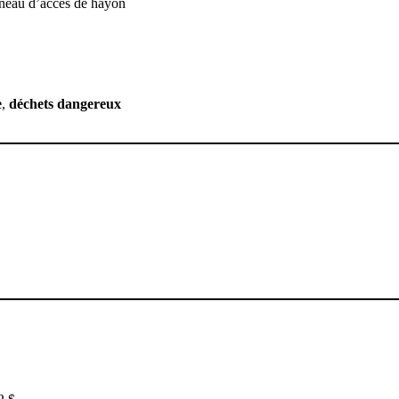
neau d’accès de hayon
e
,
déchets dangereux