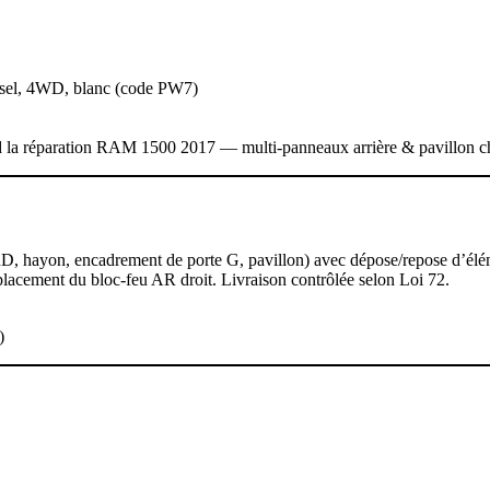
el, 4WD, blanc (code PW7)
d la réparation RAM 1500 2017 — multi‑panneaux arrière & pavillon c
ARD, hayon, encadrement de porte G, pavillon) avec dépose/repose d’él
Remplacement du bloc‑feu AR droit. Livraison contrôlée selon Loi 72.
)