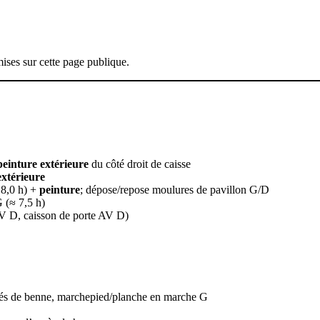
ises sur cette page publique.
peinture extérieure
du côté droit de caisse
extérieure
8,0 h) +
peinture
; dépose/repose moulures de pavillon G/D
 (≈ 7,5 h)
 AV D, caisson de porte AV D)
ués de benne, marchepied/planche en marche G