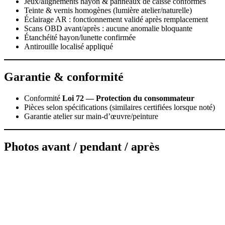
Jeux/alignements hayon & panneaux de caisse conformes
Teinte & vernis homogènes (lumière atelier/naturelle)
Éclairage AR : fonctionnement validé après remplacement
Scans OBD avant/après : aucune anomalie bloquante
Étanchéité hayon/lunette confirmée
Antirouille localisé appliqué
Garantie & conformité
Conformité
Loi 72 — Protection du consommateur
Pièces selon spécifications (similaires certifiées lorsque noté)
Garantie atelier sur main‑d’œuvre/peinture
Photos avant / pendant / après