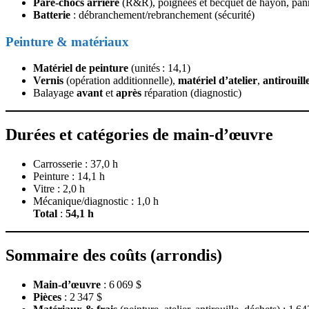
Pare‑chocs arrière
(R&R), poignées et becquet de hayon, pan
Batterie
: débranchement/rebranchement (sécurité)
Peinture & matériaux
Matériel de peinture
(unités : 14,1)
Vernis
(opération additionnelle),
matériel d’atelier
,
antirouill
Balayage
avant
et
après
réparation (diagnostic)
Durées et catégories de main‑d’œuvre
Carrosserie : 37,0 h
Peinture : 14,1 h
Vitre : 2,0 h
Mécanique/diagnostic : 1,0 h
Total
:
54,1 h
Sommaire des coûts (arrondis)
Main‑d’œuvre
: 6 069 $
Pièces
: 2 347 $