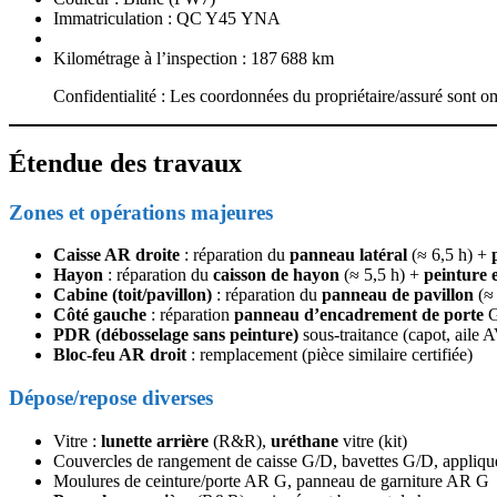
Immatriculation : QC Y45 YNA
Kilométrage à l’inspection : 187 688 km
Confidentialité : Les coordonnées du propriétaire/assuré sont om
Étendue des travaux
Zones et opérations majeures
Caisse AR droite
: réparation du
panneau latéral
(≈ 6,5 h) +
Hayon
: réparation du
caisson de hayon
(≈ 5,5 h) +
peinture 
Cabine (toit/pavillon)
: réparation du
panneau de pavillon
(≈ 
Côté gauche
: réparation
panneau d’encadrement de porte
G
PDR (débosselage sans peinture)
sous‑traitance (capot, aile
Bloc‑feu AR droit
: remplacement (pièce similaire certifiée)
Dépose/repose diverses
Vitre :
lunette arrière
(R&R),
uréthane
vitre (kit)
Couvercles de rangement de caisse G/D, bavettes G/D, appliq
Moulures de ceinture/porte AR G, panneau de garniture AR G