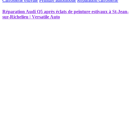
Carrosserie estivale
Peinture automobile
Réparation carrosserie
Réparation Audi Q5 après éclats de peinture estivaux à St-Jean-
sur-Richelieu | Versatile Auto