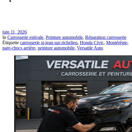
Réparation de pare-chocs après accrochage estival dans un
stationnement à St-Jean-sur-Richelieu | Versatile Auto
juin 11, 2026
In
Carrosserie estivale
,
Peinture automobile
,
Réparation carrosserie
Étiquette
carrosserie st-jean-sur-richelieu
,
Honda Civic
,
Montérégie
,
pare-chocs arrière
,
peinture automobile
,
Versatile Auto