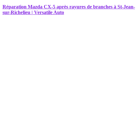
Réparation Mazda CX-5 après rayures de branches à St-Jean-
sur-Richelieu | Versatile Auto