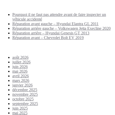
Puplications récentes
Pourquoi il ne faut pas attendre avant de faire inspecter un
véhicule accidenté
Réparation avant gauche – Hyundai Elantra GL 2011
Réparation arrière gauche – Volkswagen Jetta Execline 2020
Réparation arrière – Hyundai Genesis GT 2013
Réparation avant – Chevrolet Bolt EV 2019
Archives
août 2026
juillet 2026
juin 2026
mai 2026
avril 2026
mars 2026
janvier 2026
décembre 2025
novembre 2025
octobre 2025
septembre 2025
juin 2025
mai 2025