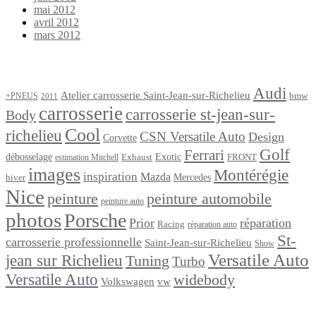
mai 2012
avril 2012
mars 2012
Étiquettes
Audi
Atelier carrosserie Saint-Jean-sur-Richelieu
bmw
+PNEUS
2011
carrosserie
carrosserie st-jean-sur-
Body
Cool
richelieu
CSN Versatile Auto
Design
Corvette
Golf
Ferrari
débosselage
Exotic
Exhaust
FRONT
estimation Mitchell
images
Montérégie
inspiration
Mazda
Mercedes
hiver
Nice
peinture
peinture automobile
peinture auto
photos
Porsche
Prior
réparation
Racing
réparation auto
St-
carrosserie professionnelle
Saint-Jean-sur-Richelieu
Show
Versatile Auto
jean sur Richelieu
Tuning
Turbo
Versatile Auto
widebody
Volkswagen
vw
footer