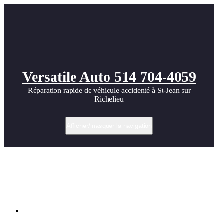
Versatile Auto 514 704-4059
Réparation rapide de véhicule accidenté à St-Jean sur
Richelieu
Afficher/masquer la navigation
Réparation de pare-chocs après
accrochage estival dans un stationnement
à St-Jean-sur-Richelieu | Versatile Auto
Accueil