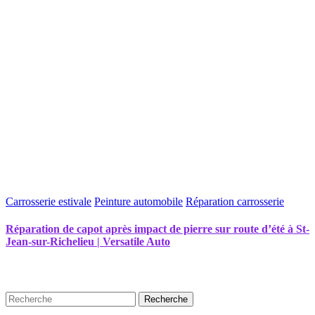
Carrosserie estivale
Peinture automobile
Réparation carrosserie
Réparation de capot après impact de pierre sur route d’été à St-
Jean-sur-Richelieu | Versatile Auto
Recherche