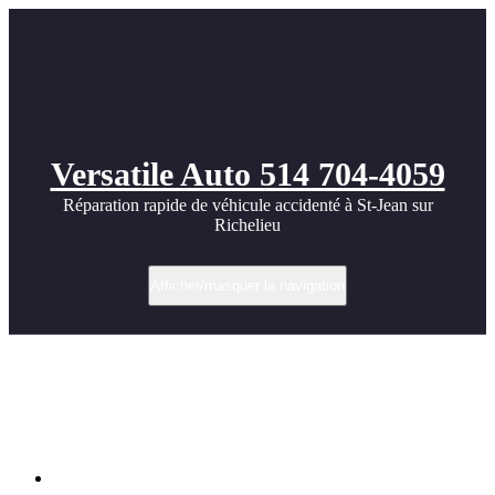
Versatile Auto 514 704-4059
Réparation rapide de véhicule accidenté à St-Jean sur
Richelieu
Afficher/masquer la navigation
Réparation Mercedes GLC après
accrochage urbain à St-Jean-sur-
Richelieu | Versatile Auto
Accueil