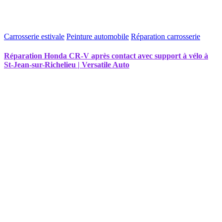
Carrosserie estivale
Peinture automobile
Réparation carrosserie
Réparation Honda CR-V après contact avec support à vélo à
St-Jean-sur-Richelieu | Versatile Auto