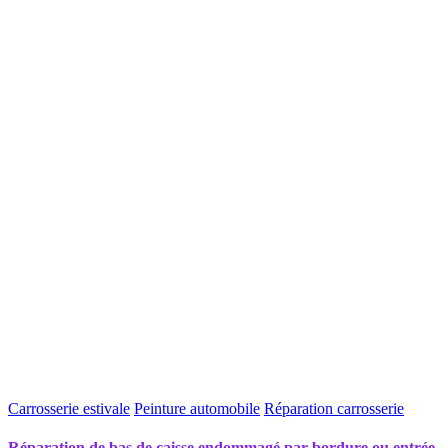
Carrosserie estivale
Peinture automobile
Réparation carrosserie
Réparation de bas de caisse endommagé par bordure ou entrée