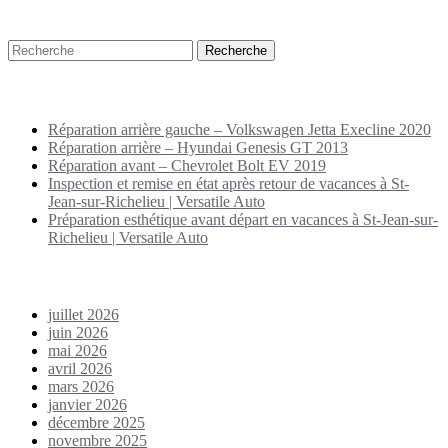
Recherche
Puplications récentes
Réparation arrière gauche – Volkswagen Jetta Execline 2020
Réparation arrière – Hyundai Genesis GT 2013
Réparation avant – Chevrolet Bolt EV 2019
Inspection et remise en état après retour de vacances à St-
Jean-sur-Richelieu | Versatile Auto
Préparation esthétique avant départ en vacances à St-Jean-sur-
Richelieu | Versatile Auto
Archives
juillet 2026
juin 2026
mai 2026
avril 2026
mars 2026
janvier 2026
décembre 2025
novembre 2025