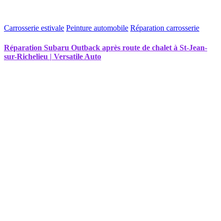
Carrosserie estivale
Peinture automobile
Réparation carrosserie
Réparation Subaru Outback après route de chalet à St-Jean-
sur-Richelieu | Versatile Auto