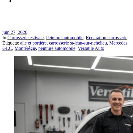
Réparation Mercedes GLC après accrochage urbain à St-
Jean-sur-Richelieu | Versatile Auto
juin 27, 2026
In
Carrosserie estivale
,
Peinture automobile
,
Réparation carrosserie
Étiquette
aile et portière
,
carrosserie st-jean-sur-richelieu
,
Mercedes
GLC
,
Montérégie
,
peinture automobile
,
Versatile Auto