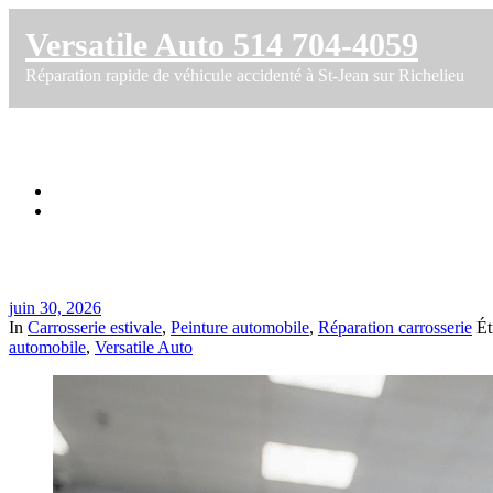
Versatile Auto 514 704-4059
Réparation rapide de véhicule accidenté à St-Jean sur Richelieu
Réparation de pare-chocs après recul avec
Accueil
Réparation de pare-chocs après recul avec bateau-remorque à St
juin 30, 2026
In
Carrosserie estivale
,
Peinture automobile
,
Réparation carrosserie
Ét
automobile
,
Versatile Auto