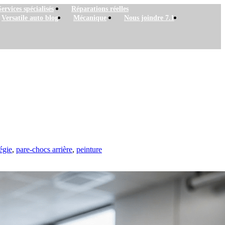
Services spécialisés
Réparations réelles
Versatile auto blog
Mécanique
Nous joindre 7.1
Versatile Auto
égie
,
pare-chocs arrière
,
peinture