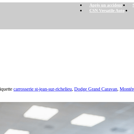
Après un accident
CSN Versatile Auto
 bateau-remorque à St-Jean-sur-Richelieu | 
-Jean-sur-Richelieu | Versatile Auto
iquette
carrosserie st-jean-sur-richelieu
,
Dodge Grand Caravan
,
Montér