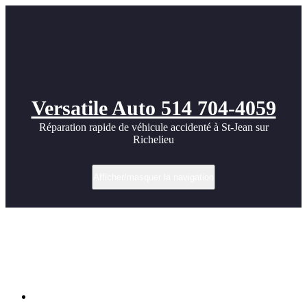
Versatile Auto 514 704-4059
Réparation rapide de véhicule accidenté à St-Jean sur
Richelieu
Afficher/masquer la navigation
Réparation BMW X3 après dommage de
porte arrière à St-Jean-sur-Richelieu |
Versatile Auto
Accueil