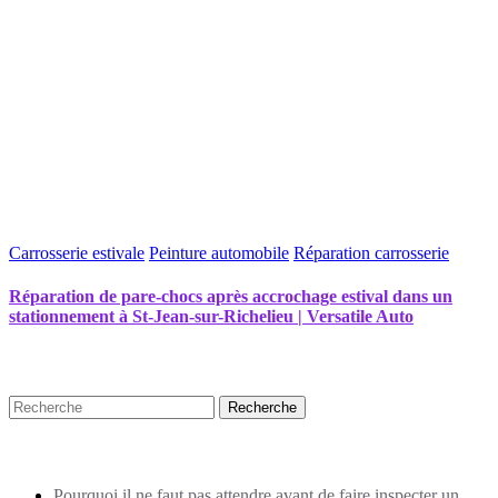
Carrosserie estivale
Peinture automobile
Réparation carrosserie
Réparation de pare-chocs après accrochage estival dans un
stationnement à St-Jean-sur-Richelieu | Versatile Auto
Recherche
Puplications récentes
Pourquoi il ne faut pas attendre avant de faire inspecter un