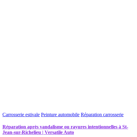
Carrosserie estivale
Peinture automobile
Réparation carrosserie
Réparation après vandalisme ou rayures intentionnelles à St-
Jean-sur-Richelieu | Versatile Auto