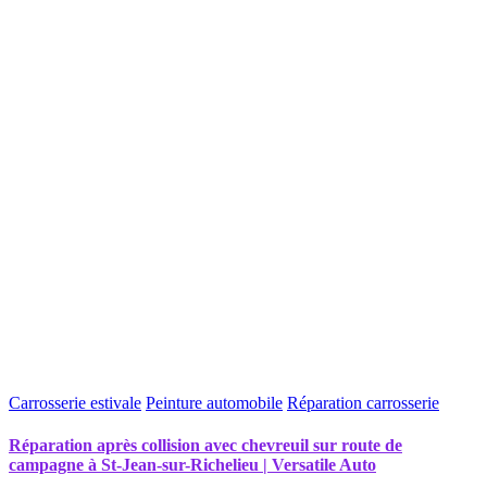
Carrosserie estivale
Peinture automobile
Réparation carrosserie
Réparation après collision avec chevreuil sur route de
campagne à St-Jean-sur-Richelieu | Versatile Auto