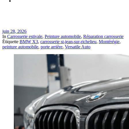
Réparation BMW X3 après dommage de porte arrière à St-
Jean-sur-Richelieu | Versatile Auto
juin 28, 2026
In
Carrosserie estivale
,
Peinture automobile
,
Réparation carrosserie
Étiquette
BMW X3
,
carrosserie st-jean-sur-richelieu
,
Montérégie
,
peinture automobile
,
porte arrière
,
Versatile Auto