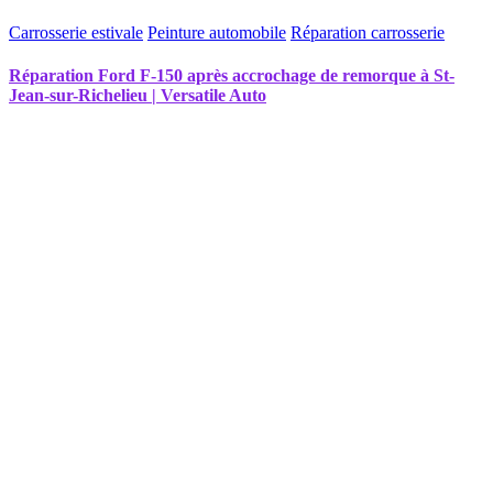
Carrosserie estivale
Peinture automobile
Réparation carrosserie
Réparation Ford F-150 après accrochage de remorque à St-
Jean-sur-Richelieu | Versatile Auto