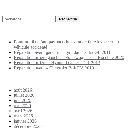
Recherche
Puplications récentes
Pourquoi il ne faut pas attendre avant de faire inspecter un
véhicule accidenté
Réparation avant gauche – Hyundai Elantra GL 2011
Réparation arrière gauche – Volkswagen Jetta Execline 2020
Réparation arrière – Hyundai Genesis GT 2013
Réparation avant – Chevrolet Bolt EV 2019
Archives
août 2026
juillet 2026
juin 2026
mai 2026
avril 2026
mars 2026
janvier 2026
décembre 2025