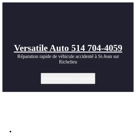
Versatile Auto 514 704-4059
Réparation rapide de véhicule accidenté à St-Jean sur
Richelieu
Afficher/masquer la navigation
Polissage et correction de peinture avant
revente à St-Jean-sur-Richelieu | Versatile
Auto
Accueil