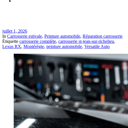
Polissage et correction de peinture avant revente à St-Jean-
sur-Richelieu | Versatile Auto
juillet 1, 2026
In
Carrosserie estivale
,
Peinture automobile
,
Réparation carrosserie
Étiquette
carrosserie complète
,
carrosserie st-jean-sur-richelieu
,
Lexus RX
,
Montérégie
,
peinture automobile
,
Versatile Auto