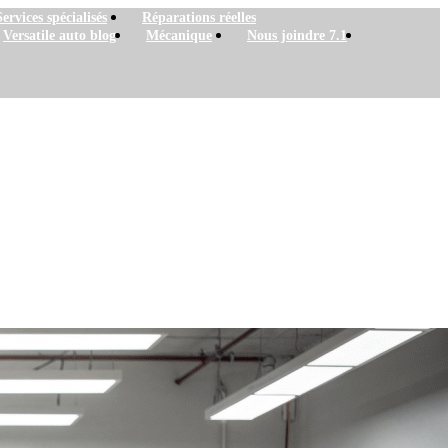
Services spécialisés
Réparations réelles
Versatile auto blog
Mécanique
Nous joindre 7.1