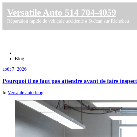
Versatile Auto 514 704-4059
Réparation rapide de véhicule accidenté à St-Jean sur Richelieu
Blog
Accueil
Blog
août 7, 2026
Pourquoi il ne faut pas attendre avant de faire inspec
In
Versatile auto blog